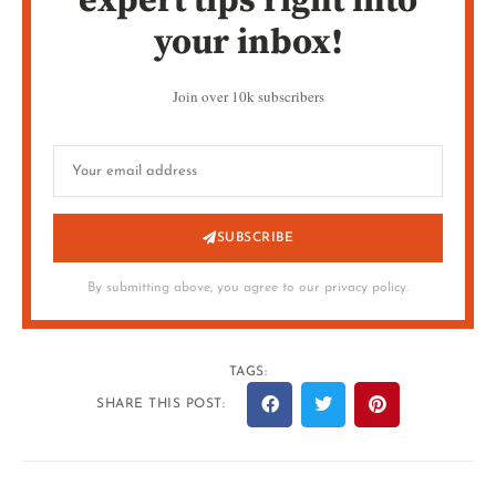
expert tips right into
your inbox!
Join over 10k subscribers
SUBSCRIBE
By submitting above, you agree to our privacy policy.
TAGS:
SHARE THIS POST: