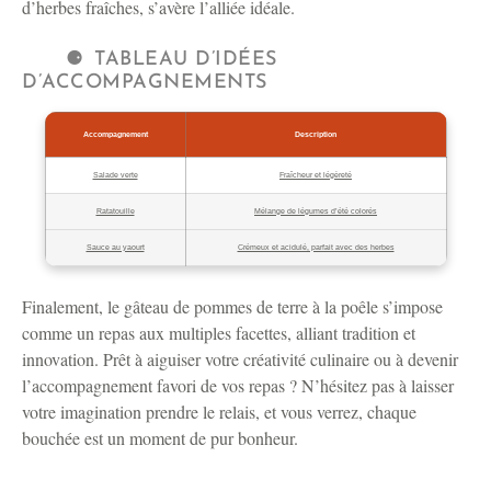
d’herbes fraîches, s’avère l’alliée idéale.
TABLEAU D’IDÉES
D’ACCOMPAGNEMENTS
Accompagnement
Description
Salade verte
Fraîcheur et légèreté
Ratatouille
Mélange de légumes d’été colorés
Sauce au yaourt
Crémeux et acidulé, parfait avec des herbes
Finalement, le gâteau de pommes de terre à la poêle s’impose
comme un repas aux multiples facettes, alliant tradition et
innovation. Prêt à aiguiser votre créativité culinaire ou à devenir
l’accompagnement favori de vos repas ? N’hésitez pas à laisser
votre imagination prendre le relais, et vous verrez, chaque
bouchée est un moment de pur bonheur.