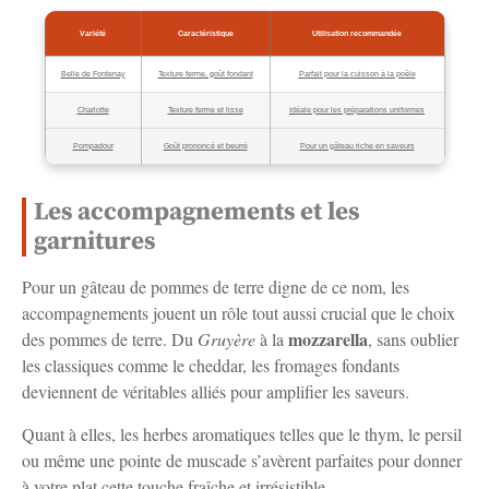
Variété
Caractéristique
Utilisation recommandée
Belle de Fontenay
Texture ferme, goût fondant
Parfait pour la cuisson à la poêle
Charlotte
Texture ferme et lisse
Idéale pour les préparations uniformes
Pompadour
Goût prononcé et beurré
Pour un gâteau riche en saveurs
Les accompagnements et les
garnitures
Pour un gâteau de pommes de terre digne de ce nom, les
accompagnements jouent un rôle tout aussi crucial que le choix
mozzarella
des pommes de terre. Du
Gruyère
à la
, sans oublier
les classiques comme le cheddar, les fromages fondants
deviennent de véritables alliés pour amplifier les saveurs.
Quant à elles, les herbes aromatiques telles que le thym, le persil
ou même une pointe de muscade s’avèrent parfaites pour donner
à votre plat cette touche fraîche et irrésistible.