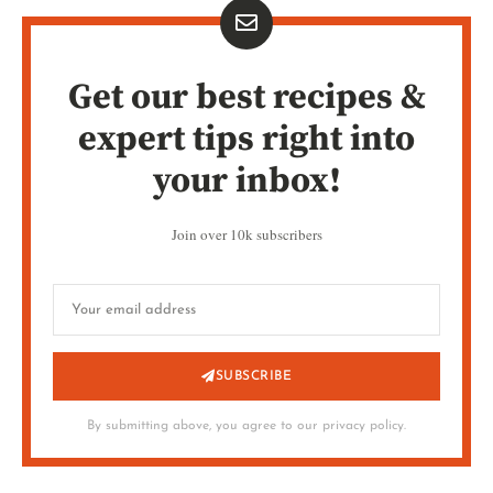
Get our best recipes &
expert tips right into
your inbox!
Join over 10k subscribers
SUBSCRIBE
By submitting above, you agree to our privacy policy.