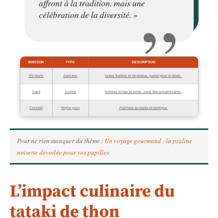
affront à la tradition, mais une
célébration de la diversité. »
BOISSON
TYPE
DESCRIPTION
Vin blanc
Sancerre
Notes fruitées et minérales, parfait pour le tataki.
Saké
Junmai
Arômes riches et ronds, sans être envahissants.
Cocktail
Mojito yuzu
Fraîcheur acidulée et exotique.
Pour ne rien manquer du thème :
Un voyage gourmand : la praline
noisette dévoilée pour vos papilles
L’impact culinaire du
tataki de thon