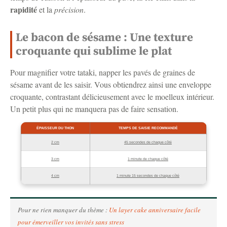
rapidité
et la
précision
.
Le bacon de sésame : Une texture
croquante qui sublime le plat
Pour magnifier votre tataki, napper les pavés de graines de
sésame avant de les saisir. Vous obtiendrez ainsi une enveloppe
croquante, contrastant délicieusement avec le moelleux intérieur.
Un petit plus qui ne manquera pas de faire sensation.
ÉPAISSEUR DU THON
TEMPS DE SAISIE RECOMMANDÉ
2 cm
45 secondes de chaque côté
3 cm
1 minute de chaque côté
4 cm
1 minute 15 secondes de chaque côté
Pour ne rien manquer du thème :
Un layer cake anniversaire facile
pour émerveiller vos invités sans stress