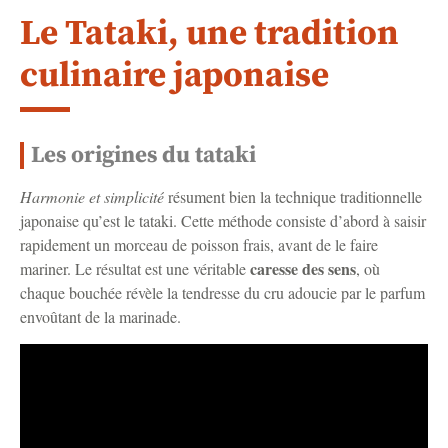
Le Tataki, une tradition
culinaire japonaise
Les origines du tataki
Harmonie et simplicité
résument bien la technique traditionnelle
japonaise qu’est le tataki. Cette méthode consiste d’abord à saisir
rapidement un morceau de poisson frais, avant de le faire
caresse des sens
mariner. Le résultat est une véritable
, où
chaque bouchée révèle la tendresse du cru adoucie par le parfum
envoûtant de la marinade.