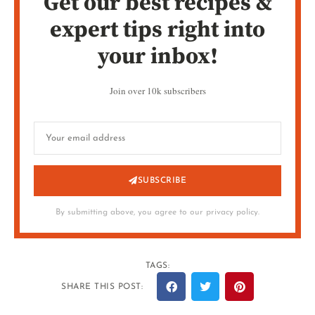
Get our best recipes &
expert tips right into
your inbox!
Join over 10k subscribers
SUBSCRIBE
By submitting above, you agree to our privacy policy.
TAGS:
SHARE THIS POST: