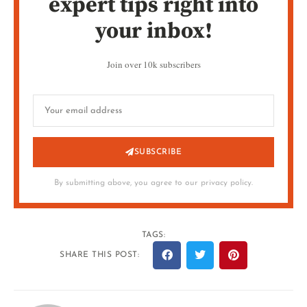
expert tips right into
your inbox!
Join over 10k subscribers
SUBSCRIBE
By submitting above, you agree to our privacy policy.
TAGS:
SHARE THIS POST: