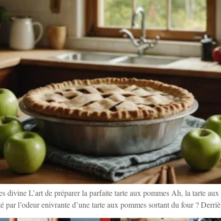
es divine L’art de préparer la parfaite tarte aux pommes Ah, la tarte a
rté par l’odeur enivrante d’une tarte aux pommes sortant du four ? Derriè