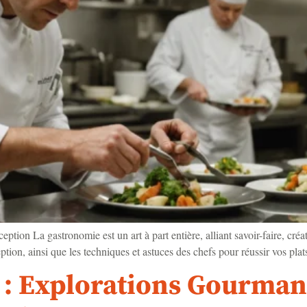
ion La gastronomie est un art à part entière, alliant savoir-faire, créat
tion, ainsi que les techniques et astuces des chefs pour réussir vos plat
s : Explorations Gourman