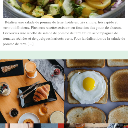
Réaliser une salade de pomme de terre froide est très simple, très rapide et
surtout délicieux. Plusieurs recettes existent en fonction des gouts de chacun.
Découvrez une recette de salade de pomme de terre froide accompagnée de
tomates séchées et de quelques haricots verts. Pour la réalisation de la salade de
pomme de terre […]